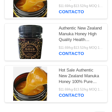
MAPA
Manufacturer Supply
$11.69/kg-$13.52/kg MOQ:1000 kg
Bulk Premium Manuka
DEL
CONTACTO
Honey
SITIO
Authentic New Zealand
PRIVACY
Manuka Honey High
Quality Health
POLICY
Supplement Factory
$11.69/kg-$13.52/kg MOQ:1000 kg
Supply Fresh Organic
CONTACTO
Food Grade Manuka
Honey
Hot Sale Authentic
New Zealand Manuka
Honey 100% Pure
Natural Bee Product
$11.69/kg-$13.52/kg MOQ:1000 kg
Food Grade Fresh
CONTACTO
Manuka Honey in
Bottle Packaging