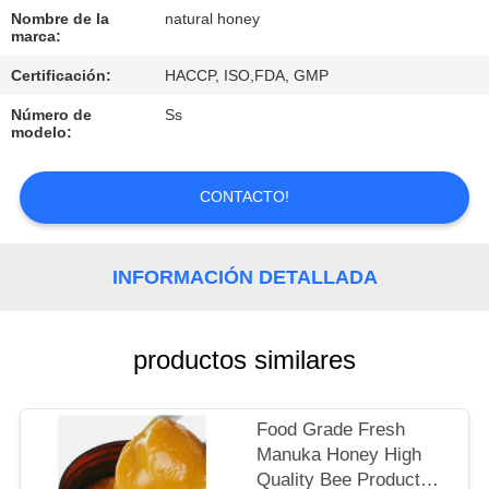
Nombre de la
natural honey
CONTROL
marca:
DE
Certificación:
HACCP, ISO,FDA, GMP
CALIDAD
Número de
Ss
modelo:
ÉNTRENOS
CONTACTO!
EN
CONTACTO
INFORMACIÓN DETALLADA
CON
PIDA
productos similares
UNA
CITA
Food Grade Fresh
Manuka Honey High
Quality Bee Product