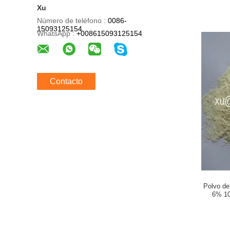
Xu
Número de teléfono :
0086-
15093125154
WhatsApp :
+008615093125154
Contacto
Polvo de 
6% 10