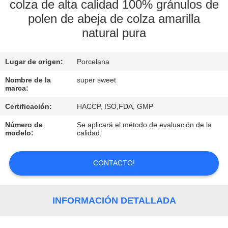
colza de alta calidad 100% gránulos de
polen de abeja de colza amarilla
CONTROL
natural pura
DE
CALIDAD
Lugar de origen:
Porcelana
Nombre de la
super sweet
ÉNTRENOS
marca:
EN
Certificación:
HACCP, ISO,FDA, GMP
CONTACTO
Número de
Se aplicará el método de evaluación de la
CON
modelo:
calidad.
CONTACTO!
PIDA
UNA
CITA
INFORMACIÓN DETALLADA