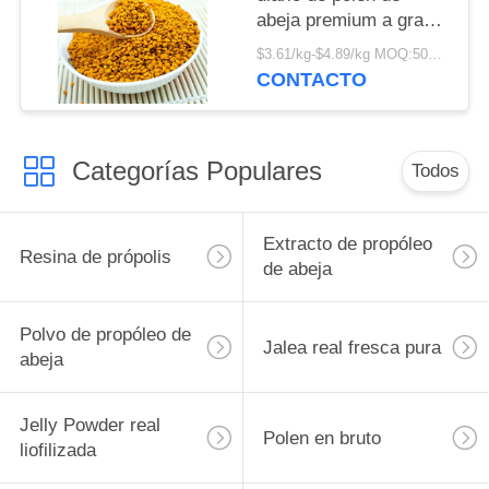
abeja premium a granel
de la cosecha de la
$3.61/kg-$4.89/kg MOQ:500 kg
nueva temporada Polen
CONTACTO
de abeja mixto de alta
calidad en envase de
bolsa
Categorías Populares
Todos
Extracto de propóleo
Resina de própolis
de abeja
Polvo de propóleo de
Jalea real fresca pura
abeja
Jelly Powder real
Polen en bruto
liofilizada