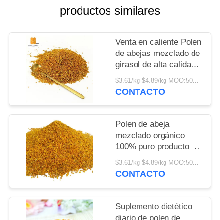
MAPA
productos similares
DEL
SITIO
Venta en caliente Polen
de abejas mezclado de
girasol de alta calidad
PRIVACY
Fabricante Suministro
$3.61/kg-$4.89/kg MOQ:500 kg
POLICY
a granel
CONTACTO
Polen de abeja
mezclado orgánico
100% puro producto de
abeja natural
$3.61/kg-$4.89/kg MOQ:500 kg
suministro de fábrica
CONTACTO
de alta calidad polen de
abeja mezclado de
girasol
Suplemento dietético
diario de polen de