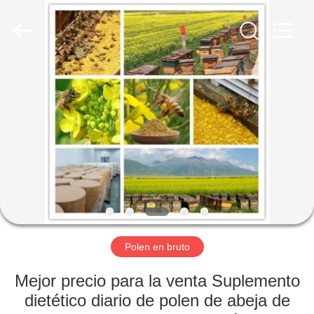
Sweet
Biotechnology
Co.,
Ltd.
All
Rights
Reserved.
Developed
HOGAR
by
ECER
PRODUCTOS
SOBRE
NOSOTROS
VIAJE
DE
Polen en bruto
LA
Mejor precio para la venta Suplemento
FÁBRICA
dietético diario de polen de abeja de