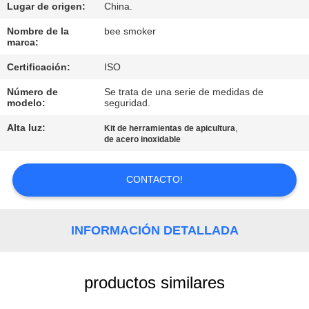
Lugar de origen:
China.
CONTROL
Nombre de la
bee smoker
marca:
DE
Certificación:
ISO
CALIDAD
Número de
Se trata de una serie de medidas de
modelo:
seguridad.
ÉNTRENOS
Alta luz:
,
Kit de herramientas de apicultura
EN
de acero inoxidable
CONTACTO
CONTACTO!
CON
PIDA
INFORMACIÓN DETALLADA
UNA
CITA
productos similares