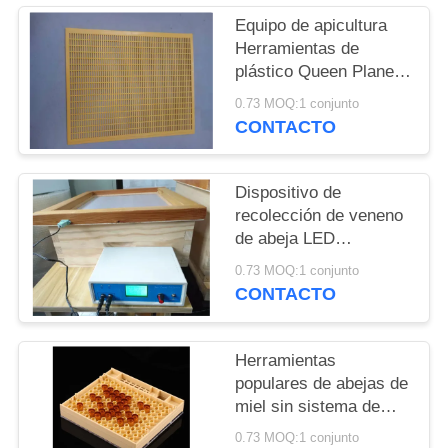
MAPA
Equipo de apicultura
DEL
Herramientas de
plástico Queen Plane
SITIO
División de tablero
0.73 MOQ:1 conjunto
Queen Bee aislamiento
CONTACTO
PRIVACY
Colmena de abejas
Exclusivo
POLICY
Dispositivo de
recolección de veneno
de abeja LED
inteligente
0.73 MOQ:1 conjunto
Herramientas apícolas
CONTACTO
con frecuencia de
salida de 100-150 HZ
Herramientas
populares de abejas de
miel sin sistema de
crianza de reinas de
0.73 MOQ:1 conjunto