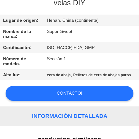
velas DIY
CONTROL
Lugar de origen:
Henan, China (continente)
DE
CALIDAD
Nombre de la
Super-Sweet
marca:
Certificación:
ISO, HACCP, FDA, GMP
ÉNTRENOS
Número de
Sección 1
EN
modelo:
CONTACTO
Alta luz:
,
cera de abeja
Pelletos de cera de abejas puros
CON
CONTACTO!
PIDA
UNA
INFORMACIÓN DETALLADA
CITA