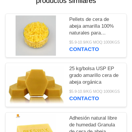
productos similares
MAPA
DEL
Pellets de cera de
SITIO
abeja amarilla 100%
naturales para
cosméticos / productos
PRIVACY
$5.9-10.9/KG MOQ:1000KGS
farmacéuticos
CONTACTO
POLICY
25 kg/bolsa USP EP
grado amarillo cera de
abeja orgánica
$5.9-10.9/KG MOQ:1000KGS
CONTACTO
Adhesión natural libre
de humedad Granula
de cera de abeja