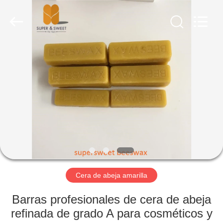
Biotechnology
Co.,
Ltd.
All
Rights
Reserved.
Developed
by
HOGAR
ECER
PRODUCTOS
SOBRE
NOSOTROS
VIAJE
DE
Cera de abeja amarilla
LA
Barras profesionales de cera de abeja
FÁBRICA
refinada de grado A para cosméticos y