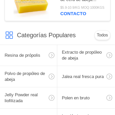
amarilla
$5.9-10.9/KG MOQ:1000KGS
CONTACTO
Categorías Populares
Todos
Extracto de propóleo
Resina de própolis
de abeja
Polvo de propóleo de
Jalea real fresca pura
abeja
Jelly Powder real
Polen en bruto
liofilizada