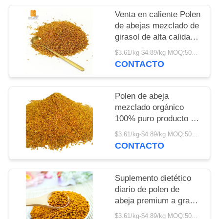
MAPA
Venta en caliente Polen
DEL
de abejas mezclado de
SITIO
girasol de alta calidad
Fabricante Suministro
$3.61/kg-$4.89/kg MOQ:500 kg
a granel
CONTACTO
PRIVACY
POLICY
Polen de abeja
mezclado orgánico
100% puro producto de
abeja natural
$3.61/kg-$4.89/kg MOQ:500 kg
suministro de fábrica
CONTACTO
de alta calidad polen de
abeja mezclado de
girasol
Suplemento dietético
diario de polen de
abeja premium a granel
de la cosecha de la
$3.61/kg-$4.89/kg MOQ:500 kg