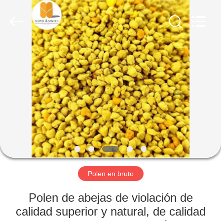
Sweet
Biotechnology
Co.,
Ltd.
All
Rights
Reserved.
Developed
HOGAR
by
ECER
PRODUCTOS
SOBRE
NOSOTROS
VIAJE
DE
Polen en bruto
LA
Polen de abejas de violación de
FÁBRICA
calidad superior y natural, de calidad