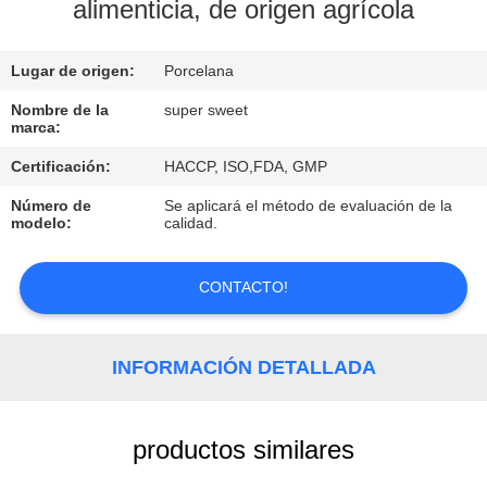
alimenticia, de origen agrícola
CONTROL
Lugar de origen:
Porcelana
DE
CALIDAD
Nombre de la
super sweet
marca:
Certificación:
HACCP, ISO,FDA, GMP
ÉNTRENOS
Número de
Se aplicará el método de evaluación de la
EN
modelo:
calidad.
CONTACTO
CON
CONTACTO!
PIDA
INFORMACIÓN DETALLADA
UNA
CITA
productos similares