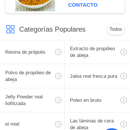
nueva temporada Polen
CONTACTO
de abeja mixto de alta
calidad en envase de
bolsa
Categorías Populares
Todos
Extracto de propóleo
Resina de própolis
de abeja
Polvo de propóleo de
Jalea real fresca pura
abeja
Jelly Powder real
Polen en bruto
liofilizada
Las láminas de cera
el miel
de abeja